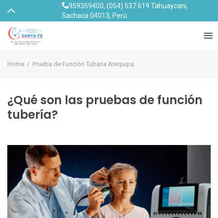
959359400
,
(054) 537 619
Tahuaycani,
Sachaca 04013, Perú
Home
Prueba de Función Tubaria Arequipa
¿Qué son las pruebas de función
tubería?