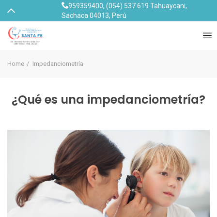
959359400
,
(054) 537 619
Tahuaycani,
Sachaca 04013, Perú
Home
Impedanciometría
¿Qué es una impedanciometría?